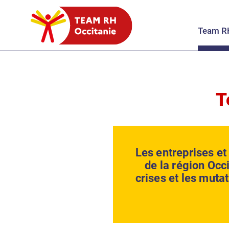
Menu principal
Contenu
Panneau de gestion des cookies
Team RH
T
Les entreprises e
de la région Occ
crises et les muta