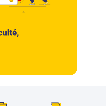
culté,