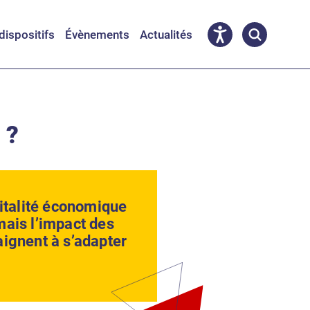
dispositifs
Évènements
Actualités
 ?
italité économique
mais l’impact des
aignent à s’adapter